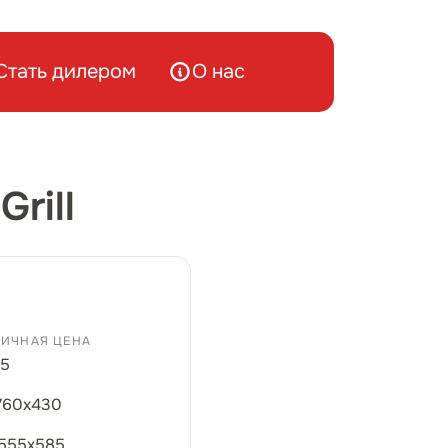
Стать дилером
О нас
rill
ИЧНАЯ ЦЕНА
5
760х430
555х585