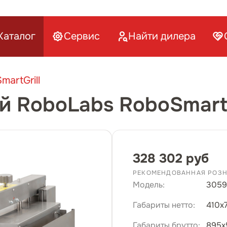
Каталог
Сервис
Найти дилера
artGrill
й RoboLabs RoboSmartG
328 302 руб
РЕКОМЕНДОВАННАЯ РОЗН
Модель:
3059
Габариты нетто:
410х
Габариты брутто:
895х