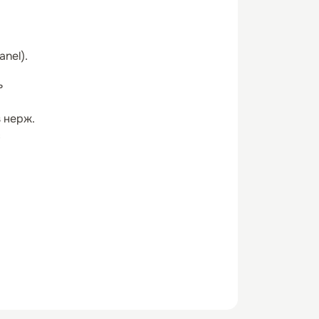
nel).
ь
 нерж.
с