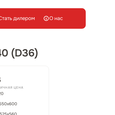
Стать дилером
О нас
0 (D36)
б
ИЧНАЯ ЦЕНА
20
550х600
525х560