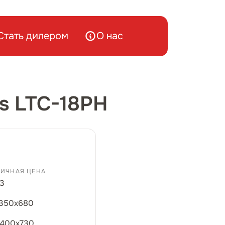
Стать дилером
О нас
s LTC-18PH
ИЧНАЯ ЦЕНА
3
350х680
400х730