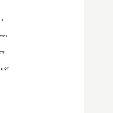
ер
ется
сти
ы от