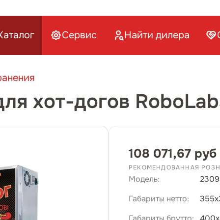
Каталог
Сервис
Найти дилера
ранения
ля хот-догов RoboLab
108 071,67 руб
РЕКОМЕНДОВАННАЯ РОЗН
Модель:
2309
Габариты нетто:
355х
Габариты брутто:
400х